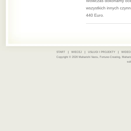
Wówczas dokonamy oceny
wszystkich innych czynni
440 Euro.
START
WIECEJ
USŁUGI I PROJEKTY
WIDEO
Copyright © 2026 Maharishi Vastu, Fortune-Creating, Mahari
sub