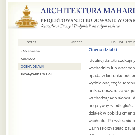
START
WIECEJ
USŁUGI I PROJ
Ocena działki
JAK ZACZĄĆ
KATALOG
Idealnej działki szukaj
OCENA DZIAŁKI
wschodnim lub wschodnim
POWIĄZANE USŁUGI
opada w kierunku półno
wydzieloną część teren
unikać obszaru ze wzgó
wschodzącego słońca. Wp
negatywny w odległości m
działek w pobliżu cmenta
wschodu. Po wybraniu prop
Earth i korzystając z fu