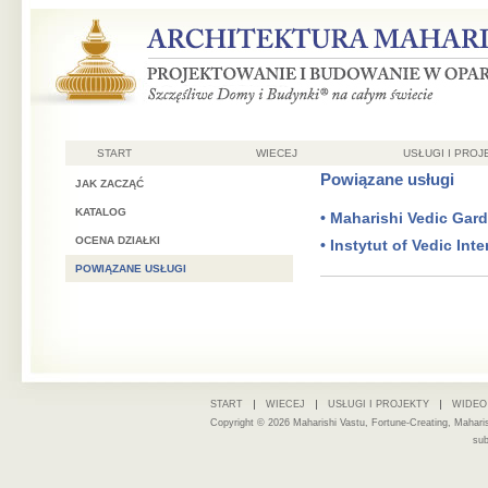
START
WIECEJ
USŁUGI I PROJ
Powiązane usługi
JAK ZACZĄĆ
KATALOG
• Maharishi Vedic Gar
OCENA DZIAŁKI
• Instytut of Vedic Int
POWIĄZANE USŁUGI
START
WIECEJ
USŁUGI I PROJEKTY
WIDEO
Copyright © 2026 Maharishi Vastu, Fortune-Creating, Mahari
sub